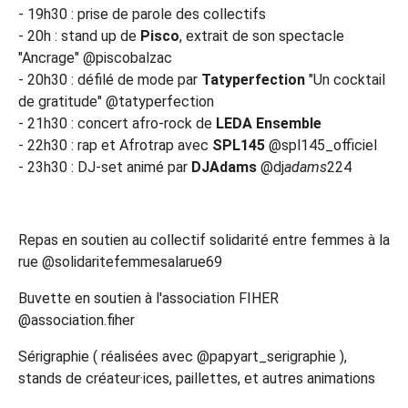
- 19h30 : prise de parole des collectifs
- 20h : stand up de
Pisco
, extrait de son spectacle
"Ancrage" @piscobalzac
- 20h30 : défilé de mode par
Tatyperfection
"Un cocktail
de gratitude" @tatyperfection
- 21h30 : concert afro-rock de
LEDA Ensemble
- 22h30 : rap et Afrotrap avec
SPL145
@spl145_officiel
- 23h30 : DJ-set animé par
DJAdams
@dj
adams
224
Repas en soutien au collectif solidarité entre femmes à la
rue @solidaritefemmesalarue69
Buvette en soutien à l'association FIHER
@association.fiher
Sérigraphie ( réalisées avec @papyart_serigraphie ),
stands de créateur·ices, paillettes, et autres animations