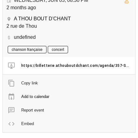
WEDNESDAY, JUN 03, 08:30 PM
2 months ago
A THOU BOUT D'CHANT
2 rue de Thou
undefined
chanson française
concert
https://billetterie.athouboutdchant.com/agenda/357-Soiree-ENM
Copy link
Add to calendar
Report event
Embed