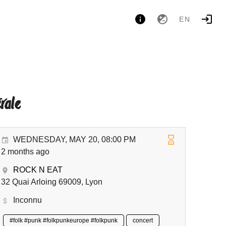
EN
érale
WEDNESDAY, MAY 20, 08:00 PM
2 months ago
ROCK N EAT
32 Quai Arloing 69009, Lyon
Inconnu
#folk #punk #folkpunkeurope #folkpunk
concert