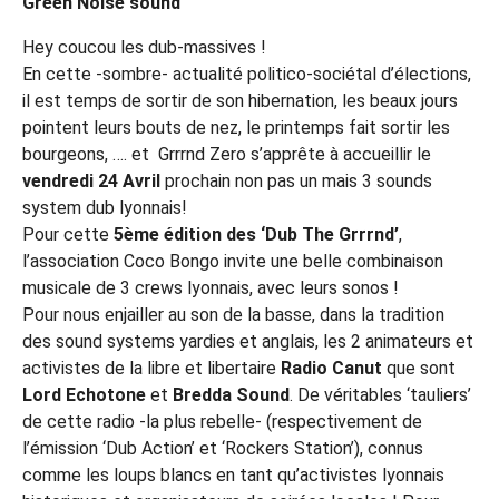
Green Noise sound
Hey coucou les dub-massives !
En cette -sombre- actualité politico-sociétal d’élections,
il est temps de sortir de son hibernation, les beaux jours
pointent leurs bouts de nez, le printemps fait sortir les
bourgeons, …. et Grrrnd Zero s’apprête à accueillir le
vendredi 24 Avril
prochain non pas un mais 3 sounds
system dub lyonnais!
Pour cette
5ème édition des ‘Dub The Grrrnd’
,
l’association Coco Bongo invite une belle combinaison
musicale de 3 crews lyonnais, avec leurs sonos !
Pour nous enjailler au son de la basse, dans la tradition
des sound systems yardies et anglais, les 2 animateurs et
activistes de la libre et libertaire
Radio Canut
que sont
Lord Echotone
et
Bredda Sound
. De véritables ‘tauliers’
de cette radio -la plus rebelle- (respectivement de
l’émission ‘Dub Action’ et ‘Rockers Station’), connus
comme les loups blancs en tant qu’activistes lyonnais