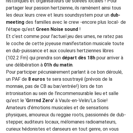
historiques et organisateurs de soirées locales ! Pour
partager leur passion hertzienne, ils ramènent ainsi tous
les deux leurs crew et leurs soundsystem pour un
dub-
meeting
des familles avec le crew -encore plus local- de
l’étape qu’est
Green Noise sound
!
Et c’est comme pour l’actuel jeu des urnes, ne ratez pas
le coche de cette joyeuse manifestation musicale toute
en dub-puissance et aux couleurs hertziennes libres
(102.2 Fm) qui prendra son
départ dès 18h
pour arriver à
une délibération à
01h du matin
.
Pour participer pécuniairement parlant à ce bon déroulé,
un PAF de
8 euros
te sera soustrayé (prévois de la
monnaie, pas de CB au bar/entrée!) lors de ton
intronisation au sein de l’incommensurable lieu et salle
qu’est le ‘
Grrrnd Zero’
à Vaulx-en-Velin/La Soie!
Amateurs d’émotions musicales et de sensations
physiques, amoureux du reggae roots, passionnés de dub-
stepper, auditeurs locaux, mélomanes radioamateurs,
curieux hédonistes et danseurs en tout genre, on vous