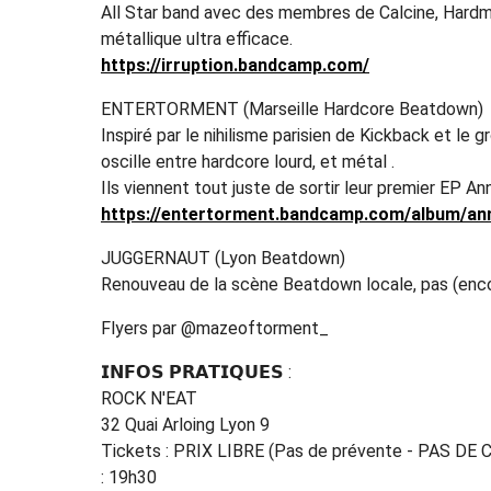
All Star band avec des membres de Calcine, Hardmin
métallique ultra efficace.
https://irruption.bandcamp.com/
ENTERTORMENT (Marseille Hardcore Beatdown)
Inspiré par le nihilisme parisien de Kickback et l
oscille entre hardcore lourd, et métal .
Ils viennent tout juste de sortir leur premier EP An
https://entertorment.bandcamp.com/album/ann
JUGGERNAUT (Lyon Beatdown)
Renouveau de la scène Beatdown locale, pas (encor
Flyers par @mazeoftorment_
𝗜𝗡𝗙𝗢𝗦 𝗣𝗥𝗔𝗧𝗜𝗤𝗨𝗘𝗦 :
ROCK N'EAT
32 Quai Arloing Lyon 9
Tickets : PRIX LIBRE (Pas de prévente - PAS DE 
: 19h30