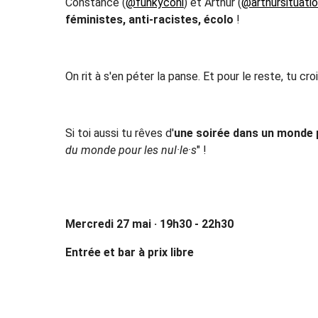
Constance (
@funkyconi
) et Arthur (
@arthursituati
féministes, anti-racistes, écolo
!
On rit à s'en péter la panse. Et pour le reste, tu c
Si toi aussi tu rêves d'
une soirée dans un monde 
du monde pour les nul·le·s
" !
Mercredi 27 mai · 19h30 - 22h30
Entrée et bar à prix libre