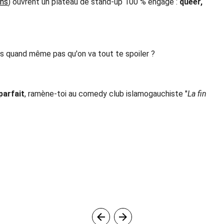
ons
) ouvrent un plateau de stand-up 100 % engagé :
queer,
rois quand même pas qu'on va tout te spoiler ?
parfait
, ramène-toi au comedy club islamogauchiste "
La fin