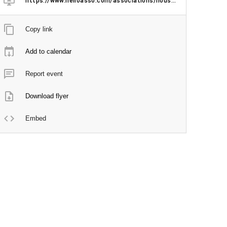
https://www.helloasso.com/associations/noussommes/evenements/lyon-cercle-d-ecoute-pour-hommes-le-consentement-2
Copy link
Add to calendar
Report event
Download flyer
Embed