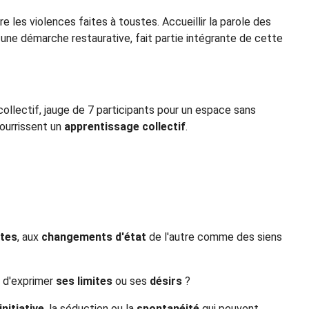
re les violences faites à toustes. Accueillir la parole des
 une démarche restaurative, fait partie intégrante de cette
ollectif, jauge de 7 participants pour un espace sans
ourrissent un
apprentissage collectif
.
tes
, aux
changements d'état
de l'autre comme des siens
e d'exprimer
ses limites
ou ses
désirs
?
'initiative
, la séduction ou la
spontanéité
qui peuvent