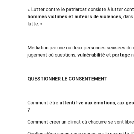
« Lutter contre le patriarcat consiste à lutter cont
hommes victimes et auteurs de violences
, dans
lutte. »
Médiation par une ou deux personnes sexisées du c
jugement où questions,
vulnérabilité
et
partage
n
QUESTIONNER LE CONSENTEMENT
Comment être
attentif·ve aux émotions
, aux
ges
?
Comment créer un climat où chacun·e se sent libr
Quelles idées avons-nous reçues sur la sexualité,
l