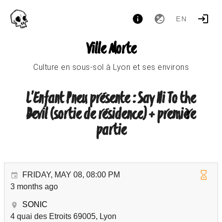
EN
Ville Morte
Culture en sous-sol à Lyon et ses environs
L'Enfant Pneu présente : Say Hi To the
Devil (sortie de résidence) + première
partie
FRIDAY, MAY 08, 08:00 PM
3 months ago
SONIC
4 quai des Etroits 69005, Lyon