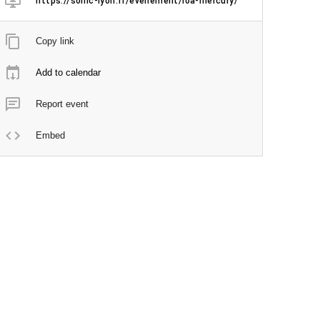
https://sonic-lyon.fr/evenement/loa-mercury/
Copy link
Add to calendar
Report event
Embed