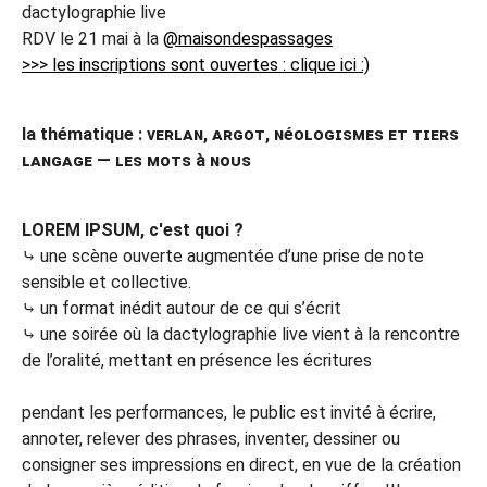
dactylographie live
RDV le 21 mai à la
@maisondespassages
>>> les inscriptions sont ouvertes : clique ici :)
la thématique : ᴠᴇʀʟᴀɴ, ᴀʀɢᴏᴛ, ɴéᴏʟᴏɢɪꜱᴍᴇꜱ ᴇᴛ ᴛɪᴇʀꜱ
ʟᴀɴɢᴀɢᴇ — ʟᴇꜱ ᴍᴏᴛꜱ à ɴᴏᴜꜱ
LOREM IPSUM, c'est quoi ?
⤷ une scène ouverte augmentée d’une prise de note
sensible et collective.
⤷ un format inédit autour de ce qui s’écrit
⤷ une soirée où la dactylographie live vient à la rencontre
de l’oralité, mettant en présence les écritures
pendant les performances, le public est invité à écrire,
annoter, relever des phrases, inventer, dessiner ou
consigner ses impressions en direct, en vue de la création