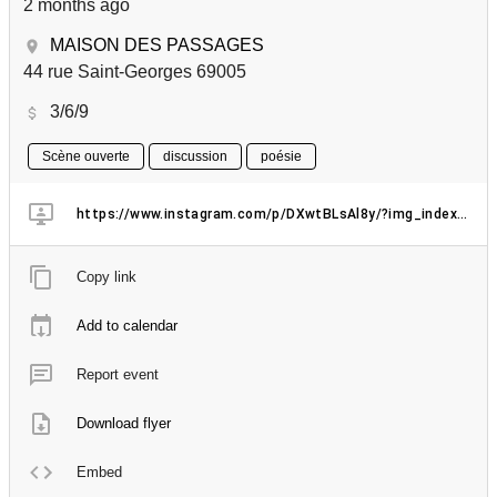
2 months ago
MAISON DES PASSAGES
44 rue Saint-Georges 69005
3/6/9
Scène ouverte
discussion
poésie
https://www.instagram.com/p/DXwtBLsAl8y/?img_index=1
Copy link
Add to calendar
Report event
Download flyer
Embed