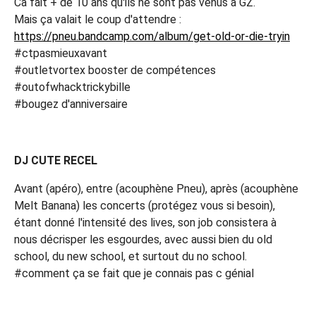
Ca fait + de 10 ans qu'ils ne sont pas venus à GZ.
Mais ça valait le coup d'attendre :
https://pneu.bandcamp.com/album/get-old-or-die-tryin
#ctpasmieuxavant
#outletvortex booster de compétences
#outofwhacktrickybille
#bougez d'anniversaire
DJ CUTE RECEL
Avant (apéro), entre (acouphène Pneu), après (acouphène
Melt Banana) les concerts (protégez vous si besoin),
étant donné l'intensité des lives, son job consistera à
nous décrisper les esgourdes, avec aussi bien du old
school, du new school, et surtout du no school.
#comment ça se fait que je connais pas c génial