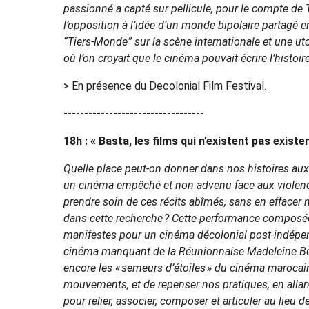
passionné a capté sur pellicule, pour le compte de T
l’opposition à l’idée d’un monde bipolaire partagé e
“Tiers-Monde” sur la scène internationale et une u
où l’on croyait que le cinéma pouvait écrire l’histoire
> En présence du Decolonial Film Festival.
----------------------------------
18h : « Basta, les films qui n’existent pas existe
Quelle place peut-on donner dans nos histoires aux
un cinéma empêché et non advenu face aux violence
prendre soin de ces récits abîmés, sans en effacer n
dans cette recherche ? Cette performance composée
manifestes pour un cinéma décolonial post-indépend
cinéma manquant de la Réunionnaise Madeleine Beau
encore les « semeurs d’étoiles » du cinéma marocain 
mouvements, et de repenser nos pratiques, en allant v
pour relier, associer, composer et articuler au lieu de