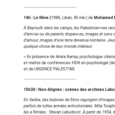
----------------------------------
14h : Le Rêve (
1986, Liban, 45 min.) de
Mohamed 
À Beyrouth dans les camps, les Palestinien-nes raco
d’ami-es ou de parents disparu-es, images et son
d’amour, images d’une terre devenue lointaine. Jeu
quelque chose de leur monde intérieur.
> En présence de Amira Karray, psychologue clinic
et maître de conférences-HDR en psychologie (Aix
et de URGENCE PALESTINE.
----------------------------------
15h30 : Non-Alignés : scènes des archives Labu
En Serbie, des bobines de films regorgent d’images
parfois de luttes armées anticoloniales. Mila Turajl
les a filmées : Stevan Labudović. À partir de 1954,