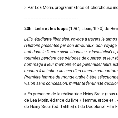
> Par Léa Morin, programmatrice et chercheuse in
----------------------------------
20h : Leïla et les loups
(1984, Liban, 1h30) de
Hei
Leïla, étudiante libanaise, voyage à travers le temps
l’Histoire présentée par son amoureux. Son voyag
finit dans la Guerre civile libanaise. « Invisibilisé
tournées pendant ces périodes de guerres, et leur 
hommage à leur mémoire et de pérenniser leurs action
recours à la fiction au sein d’un cinéma anticonfor
Première femme du monde arabe à être sélectionnée
vision sans concession, militante féministe décolon
> En présence de la réalisatrice Heiny Srour (sous r
de Léa Morin, éditrice du livre « femme, arabe et…
de Heiny Srour (éd. Talitha) et du Decolonial Film F