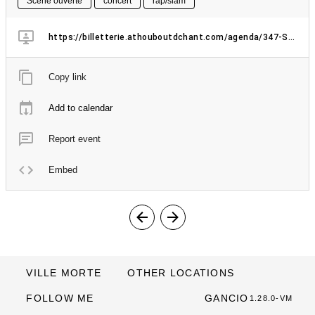
Scène ouverte
concert
rap/slam
https://billetterie.athouboutdchant.com/agenda/347-Scene-Slam-Rap
Copy link
Add to calendar
Report event
Embed
VILLE MORTE
OTHER LOCATIONS
FOLLOW ME
GANCIO
1.28.0-VM