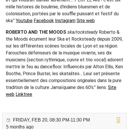
mille histoires de boulimie, d'indiens bluesmen et de
colonisation, portées par le souffle puissant et festif du
ska."
Youtube
Facebook
Instagram
Site web
ROBERTO AND THE MOODS
ska/rocksteady
Roberto &
the Moods écument leur Ska et Rocksteady depuis 2009,
sur les différentes scènes locales de Lyon et sa région.
Farouches défenseurs de la musique vivante, ses dix
musiciens (section rythmique, cuivre et trio vocal) adorent
mettre le feu au dancefloor. Influencés par Alton Ellis, Ken
Boothe, Prince Buster, les skatalites... Leur set présente
essentiellement des compositions originales dans la pure
tradition de la culture Jamaïquaine des 60’s." liens:
Site
web
Linktree
FRIDAY, FEB 20, 08:30 PM-11:30 PM
5 months ago