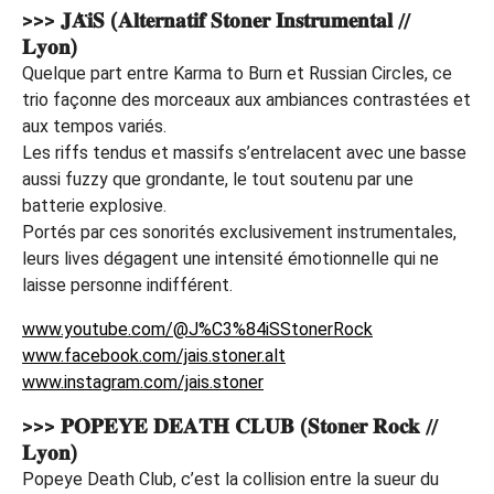
>>> 𝐉𝐀̈𝐢𝐒 (𝐀𝐥𝐭𝐞𝐫𝐧𝐚𝐭𝐢𝐟 𝐒𝐭𝐨𝐧𝐞𝐫 𝐈𝐧𝐬𝐭𝐫𝐮𝐦𝐞𝐧𝐭𝐚𝐥 //
𝐋𝐲𝐨𝐧)
Quelque part entre Karma to Burn et Russian Circles, ce
trio façonne des morceaux aux ambiances contrastées et
aux tempos variés.
Les riffs tendus et massifs s’entrelacent avec une basse
aussi fuzzy que grondante, le tout soutenu par une
batterie explosive.
Portés par ces sonorités exclusivement instrumentales,
leurs lives dégagent une intensité émotionnelle qui ne
laisse personne indifférent.
www.youtube.com/@J%C3%84iSStonerRock
www.facebook.com/jais.stoner.alt
www.instagram.com/jais.stoner
>>> 𝐏𝐎𝐏𝐄𝐘𝐄 𝐃𝐄𝐀𝐓𝐇 𝐂𝐋𝐔𝐁 (𝐒𝐭𝐨𝐧𝐞𝐫 𝐑𝐨𝐜𝐤 //
𝐋𝐲𝐨𝐧)
Popeye Death Club, c’est la collision entre la sueur du