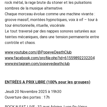
rock métal, la rage brute du stoner et les pulsations
sombres de la musique alternative.
Chaque morceau évolue comme une machine vivante :
groove massif, montées hypnotiques, voix à vif – tour à
tour émotionnelle, rituelle, viscérale.
Le tout traversé par des nappes sonores saturées aux
teintes mécaniques, dans une tension permanente entre
contrôle et chaos.
www.youtube.com/@PopeyeDeathClub
www.facebook.com/profile.php?id=61559892232204
www.instagram.com/popeyedeathclub
ENTRÉES A PRIX LIBRE (100% pour les groupes)
Jeudi 20 Novembre 2025 à 19h30
Ouverture des portes : 17h
ROCK N EAT LIVE : 32 quai Arloing, Lyon 9e-Vaise