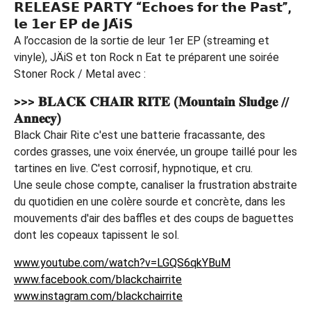
𝗥𝗘𝗟𝗘𝗔𝗦𝗘 𝗣𝗔𝗥𝗧𝗬 “𝗘𝗰𝗵𝗼𝗲𝘀 𝗳𝗼𝗿 𝘁𝗵𝗲 𝗣𝗮𝘀𝘁”,
𝗹𝗲 𝟭𝗲𝗿 𝗘𝗣 𝗱𝗲 𝗝𝗔̈𝗶𝗦
A l’occasion de la sortie de leur 1er EP (streaming et
vinyle), JÄiS et ton Rock n Eat te préparent une soirée
Stoner Rock / Metal avec :
>>> 𝐁𝐋𝐀𝐂𝐊 𝐂𝐇𝐀𝐈𝐑 𝐑𝐈𝐓𝐄 (𝐌𝐨𝐮𝐧𝐭𝐚𝐢𝐧 𝐒𝐥𝐮𝐝𝐠𝐞 //
𝐀𝐧𝐧𝐞𝐜𝐲)
Black Chair Rite c'est une batterie fracassante, des
cordes grasses, une voix énervée, un groupe taillé pour les
tartines en live. C'est corrosif, hypnotique, et cru.
Une seule chose compte, canaliser la frustration abstraite
du quotidien en une colère sourde et concrète, dans les
mouvements d'air des baffles et des coups de baguettes
dont les copeaux tapissent le sol.
www.youtube.com/watch?v=LGQS6qkYBuM
www.facebook.com/blackchairrite
www.instagram.com/blackchairrite