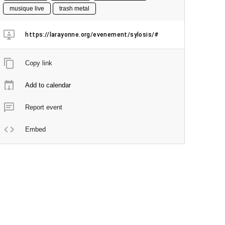
musique live
trash metal
https://larayonne.org/evenement/sylosis/#
Copy link
Add to calendar
Report event
Embed