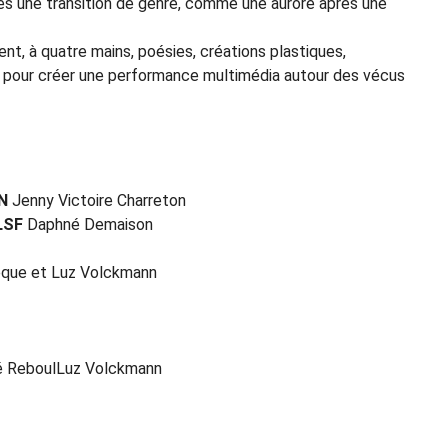
après une transition de genre, comme une aurore après une
t, à quatre mains, poésies, créations plastiques,
e pour créer une performance multimédia autour des vécus
N
Jenny Victoire Charreton
LSF
Daphné Demaison
êque et Luz Volckmann
é ReboulLuz Volckmann