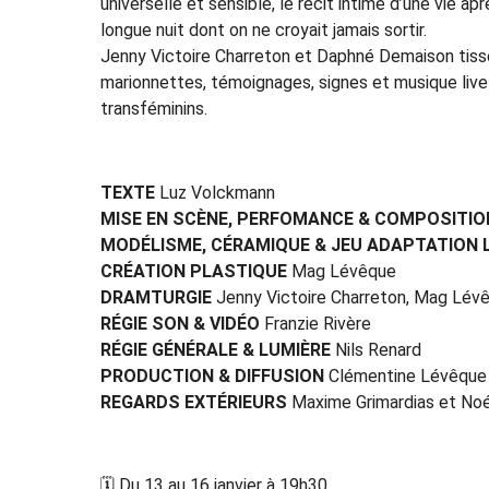
universelle et sensible, le récit intime d’une vie 
longue nuit dont on ne croyait jamais sortir.
Jenny Victoire Charreton et Daphné Demaison tissen
marionnettes, témoignages, signes et musique liv
transféminins.
TEXTE
Luz Volckmann
MISE EN SCÈNE, PERFOMANCE & COMPOSITIO
MODÉLISME, CÉRAMIQUE & JEU ADAPTATION 
CRÉATION PLASTIQUE
Mag Lévêque
DRAMTURGIE
Jenny Victoire Charreton, Mag Lév
RÉGIE SON & VIDÉO
Franzie Rivère
RÉGIE GÉNÉRALE & LUMIÈRE
Nils Renard
PRODUCTION & DIFFUSION
Clémentine Lévêque
REGARDS EXTÉRIEURS
Maxime Grimardias et No
🗓️ Du 13 au 16 janvier à 19h30