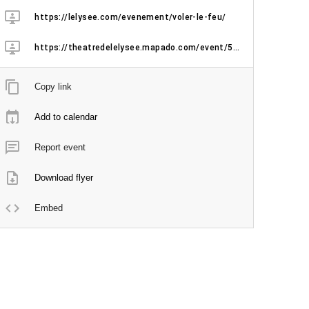
https://lelysee.com/evenement/voler-le-feu/
https://theatredelelysee.mapado.com/event/589037-voler-le-feu
Copy link
Add to calendar
Report event
Download flyer
Embed