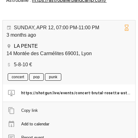
Astroballe :
https://astroballe.bandcamp.com/
SUNDAY, APR 12, 07:00 PM-11:00 PM
3 months ago
LA PENTE
14 Montée des Carmélites 69001, Lyon
5-8-10 €
concert
pop
punk
https://shotgun.live/events/concert-brutal-rosetta-astro-balle-garage-punk
Copy link
Add to calendar
Report event