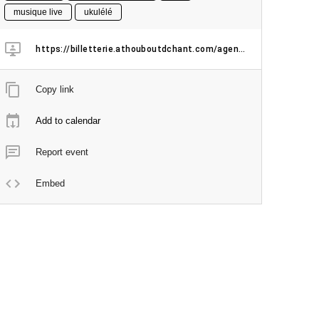
musique live
ukulélé
https://billetterie.athouboutdchant.com/agenda/330-Chloe-Lacan
Copy link
Add to calendar
Report event
Embed