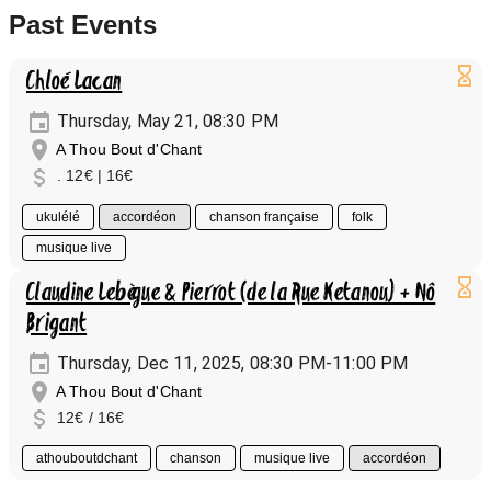
Past Events
Chloé Lacan
Thursday, May 21, 08:30 PM
A Thou Bout d'Chant
. 12€ | 16€
ukulélé
accordéon
chanson française
folk
musique live
Claudine Lebègue & Pierrot (de la Rue Ketanou) + Nô
Brigant
Thursday, Dec 11, 2025, 08:30 PM-11:00 PM
A Thou Bout d'Chant
12€ / 16€
athouboutdchant
chanson
musique live
accordéon