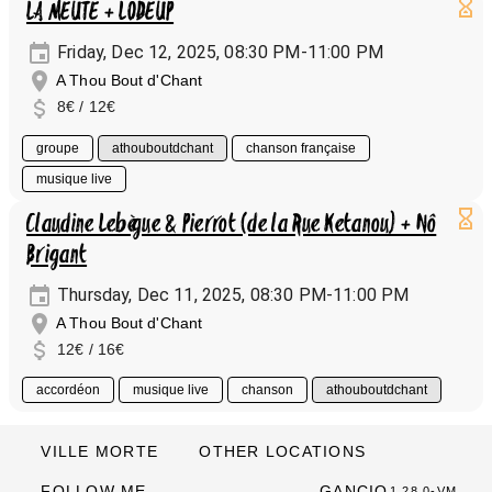
LA MEUTE + LODEUP
Friday, Dec 12, 2025, 08:30 PM-11:00 PM
A Thou Bout d'Chant
8€ / 12€
groupe
athouboutdchant
chanson française
musique live
Claudine Lebègue & Pierrot (de la Rue Ketanou) + Nô
Brigant
Thursday, Dec 11, 2025, 08:30 PM-11:00 PM
A Thou Bout d'Chant
12€ / 16€
accordéon
musique live
chanson
athouboutdchant
VILLE MORTE
OTHER LOCATIONS
FOLLOW ME
GANCIO
1.28.0-VM