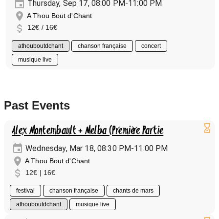
Thursday, Sep 17, 08:00 PM-11:00 PM
A Thou Bout d'Chant
12€ / 16€
athouboutdchant
chanson française
concert
musique live
Past Events
Alex Montembault + Melba (Première Partie
Wednesday, Mar 18, 08:30 PM-11:00 PM
A Thou Bout d'Chant
12€ | 16€
festival
chanson française
chants de mars
athouboutdchant
musique live