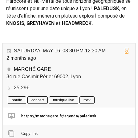
Hardcore et Nu-Metal de tous horizons géographiques se
réunissent pour une date unique à Lyon !
PALEDUSK
, en
tête d’affiche, mènera un plateau explosif composé de
KNOSIS
,
GREYHAVEN
et
HEADWRECK.
SATURDAY, MAY 16, 08:30 PM-12:30 AM
2 months ago
MARCHÉ GARE
34 rue Casimir Périer 69002, Lyon
25-29€
bouffe
concert
musique live
rock
https://marchegare.fr/agenda/paledusk
Copy link