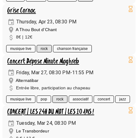
Grise Cornac
Thursday, Apr 23, 08:30 PM
A Thou Bout d'Chant
8€ | 12€
musique live
rock
chanson française
Concert Dépose Minute Maghreb
Friday, Mar 27, 08:30 PM-11:55 PM
Alternatibar
Entrée libre, participation au chapeau
musique live
pop
rock
associatif
concert
jazz
CONCERT | LES 24H DU MOT | LES 10 ANS !
Tuesday, Mar 24, 08:30 PM
Le Transbordeur