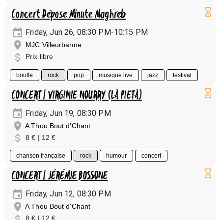
Concert Dépose Minute Maghreb
Friday, Jun 26, 08:30 PM-10:15 PM
MJC Villeurbanne
Prix libre
bouffe
rock
pop
musique live
jazz
festival
CONCERT | VIRGINIE NOURRY (LÀ PIETÀ)
Friday, Jun 19, 08:30 PM
A Thou Bout d'Chant
8 € | 12 €
chanson française
rock
humour
concert
CONCERT | JÉRÉMIE BOSSONE
Friday, Jun 12, 08:30 PM
A Thou Bout d'Chant
8 € | 12 €