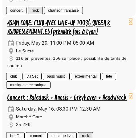
concert
rock
chanson française
ASIAN CORE: CLUB AVEC LINE-UP 100% QUEER &
ASIODESCENDANT.ES (première fois à Lyon)
Friday, May 29, 11:00 PM-05:00 AM
Le Sucre
11€ en préventes, 15€ sur place ; possibilité de tarifs de
soutien
club
DJ Set
bass music
experimental
fête
musique electronique
Concert : Paledusk + Knosis + Greyhaven + Headwreck
Saturday, May 16, 08:30 PM-12:30 AM
Marché Gare
25-29€
bouffe
concert
musique live
rock