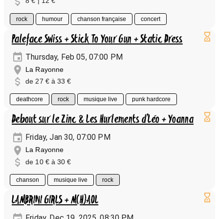
8 € | 12 €
rock
humour
chanson française
concert
Paleface Swiss + Stick To Your Gun + Static Dress
Thursday, Feb 05, 07:00 PM
La Rayonne
de 27 € à 33 €
deathcore
rock
musique live
punk hardcore
Debout sur le Zinc & Les Hurlements d’Léo + Yoanna
Friday, Jan 30, 07:00 PM
La Rayonne
de 10 € à 30 €
chanson
musique live
rock
LAMBRINI GIRLS + M(H)AOL
Friday, Dec 19, 2025, 08:30 PM