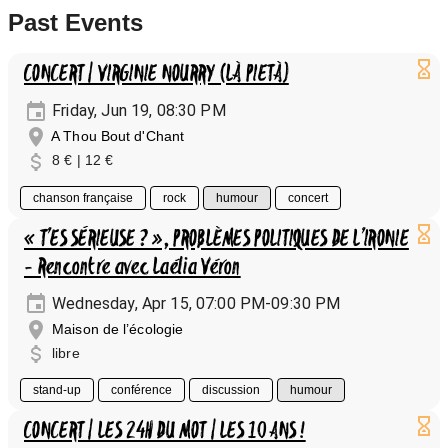
Past Events
CONCERT | VIRGINIE NOURRY (LÀ PIETÀ)
Friday, Jun 19, 08:30 PM
A Thou Bout d'Chant
8 € | 12 €
chanson française
rock
humour
concert
« T’ES SÉRIEUSE ? », PROBLÈMES POLITIQUES DE L’IRONIE
- Rencontre avec Laélia Véron
Wednesday, Apr 15, 07:00 PM-09:30 PM
Maison de l’écologie
libre
stand-up
conférence
discussion
humour
CONCERT | LES 24H DU MOT | LES 10 ANS !