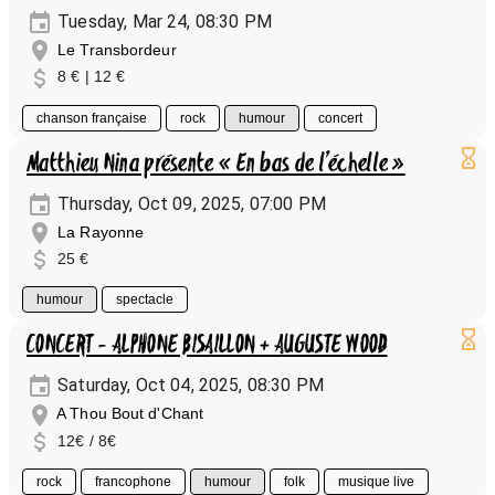
Tuesday, Mar 24, 08:30 PM
Le Transbordeur
8 € | 12 €
chanson française
rock
humour
concert
Matthieu Nina présente « En bas de l’échelle »
Thursday, Oct 09, 2025, 07:00 PM
La Rayonne
25 €
humour
spectacle
CONCERT - ALPHONE BISAILLON + AUGUSTE WOOD
Saturday, Oct 04, 2025, 08:30 PM
A Thou Bout d'Chant
12€ / 8€
rock
francophone
humour
folk
musique live