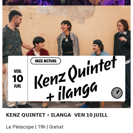
𝗞𝗘𝗡𝗭 𝗤𝗨𝗜𝗡𝗧𝗘𝗧 + 𝗜𝗟𝗔𝗡𝗚𝗔 · 𝗩𝗘𝗡 𝟭𝟬 𝗝𝗨𝗜𝗟𝗟
Le Périscope | 19h | Gratuit