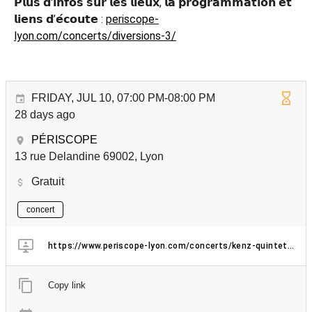
𝗣𝗹𝘂𝘀 𝗱'𝗶𝗻𝗳𝗼𝘀 𝘀𝘂𝗿 𝗹𝗲𝘀 𝗹𝗶𝗲𝘂𝘅, 𝗹𝗮 𝗽𝗿𝗼𝗴𝗿𝗮𝗺𝗺𝗮𝘁𝗶𝗼𝗻 𝗲𝘁
𝗹𝗶𝗲𝗻𝘀 𝗱’𝗲́𝗰𝗼𝘂𝘁𝗲 :
periscope-
lyon.com/concerts/diversions-3/
FRIDAY, JUL 10, 07:00 PM-08:00 PM
28 days ago
PÉRISCOPE
13 rue Delandine 69002, Lyon
Gratuit
concert
https://www.periscope-lyon.com/concerts/kenz-quintet-ilanga/
Copy link