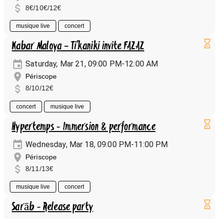
8€/10€/12€
musique live
concert
Kabar Maloya – Ti’kaniki invite FAZAZ
Saturday, Mar 21, 09:00 PM-12:00 AM
Périscope
8/10/12€
concert
musique live
Hypertemps - Immersion & performance
Wednesday, Mar 18, 09:00 PM-11:00 PM
Périscope
8/11/13€
musique live
concert
Sarāb - Release party