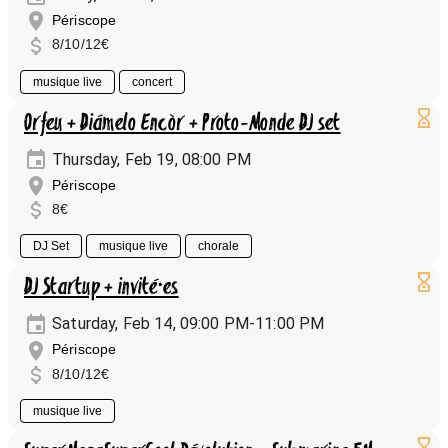
Périscope
8/10/12€
musique live
concert
Orfeu + Diámelo Encòr + Proto-Monde DJ set
Thursday, Feb 19, 08:00 PM
Périscope
8€
DJ Set
musique live
chorale
DJ Startup + invité·es
Saturday, Feb 14, 09:00 PM-11:00 PM
Périscope
8/10/12€
musique live