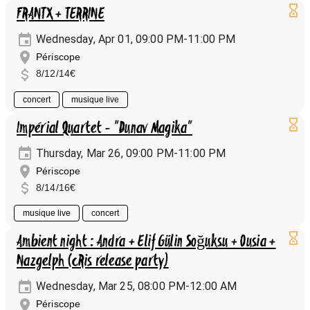
FRANTX + TERRINE
Wednesday, Apr 01, 09:00 PM-11:00 PM
Périscope
8/12/14€
concert
musique live
Impérial Quartet - "Dunav Magika"
Thursday, Mar 26, 09:00 PM-11:00 PM
Périscope
8/14/16€
musique live
concert
Ambient night : Andra + Elif Gülin Soğuksu + Ousia +
Nazgelph (cRis release party)
Wednesday, Mar 25, 08:00 PM-12:00 AM
Périscope