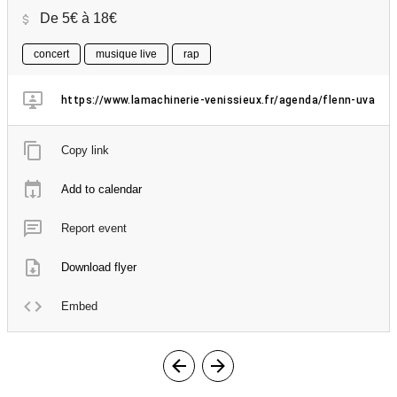
De 5€ à 18€
concert
musique live
rap
https://www.lamachinerie-venissieux.fr/agenda/flenn-uva
Copy link
Add to calendar
Report event
Download flyer
Embed