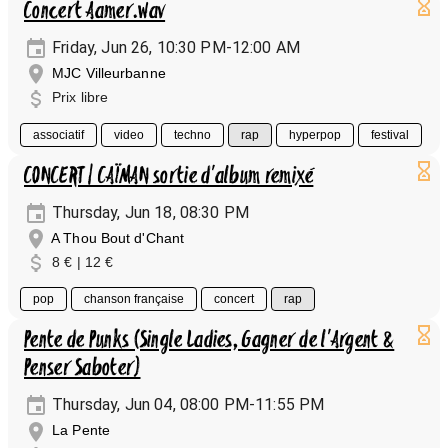
Concert Aamer.wav
Friday, Jun 26, 10:30 PM-12:00 AM
MJC Villeurbanne
Prix libre
associatif
video
techno
rap
hyperpop
festival
CONCERT | CAÏMAN sortie d'album remixé
Thursday, Jun 18, 08:30 PM
A Thou Bout d'Chant
8 € | 12 €
pop
chanson française
concert
rap
Pente de Punks (Single Ladies, Gagner de l'Argent &
Penser Saboter)
Thursday, Jun 04, 08:00 PM-11:55 PM
La Pente