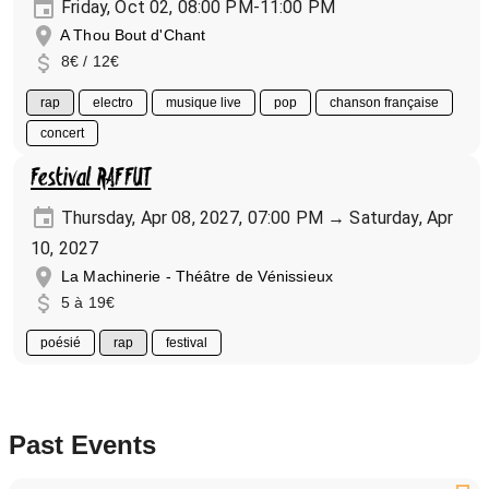
Friday, Oct 02, 08:00 PM-11:00 PM
A Thou Bout d'Chant
8€ / 12€
rap
electro
musique live
pop
chanson française
concert
Festival RAFFUT
Thursday, Apr 08, 2027, 07:00 PM → Saturday, Apr
10, 2027
La Machinerie - Théâtre de Vénissieux
5 à 19€
poésié
rap
festival
Past Events