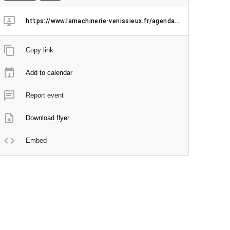
https://www.lamachinerie-venissieux.fr/agenda/furax-barbarossa-anton-serra-oster-lapwass-10vers
Copy link
Add to calendar
Report event
Download flyer
Embed