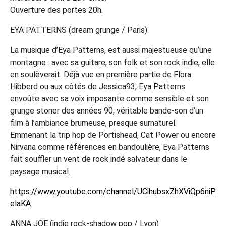
Ouverture des portes 20h.
EYA PATTERNS (dream grunge / Paris)
La musique d’Eya Patterns, est aussi majestueuse qu’une
montagne : avec sa guitare, son folk et son rock indie, elle
en soulèverait. Déjà vue en première partie de Flora
Hibberd ou aux côtés de Jessica93, Eya Patterns
envoûte avec sa voix imposante comme sensible et son
grunge stoner des années 90, véritable bande-son d’un
film à l’ambiance brumeuse, presque surnaturel.
Emmenant la trip hop de Portishead, Cat Power ou encore
Nirvana comme références en bandoulière, Eya Patterns
fait souffler un vent de rock indé salvateur dans le
paysage musical.
https://www.youtube.com/channel/UCihubsxZhXViQp6niP
elaKA
ANNA JOE (indie rock-shadow pop / Lyon)