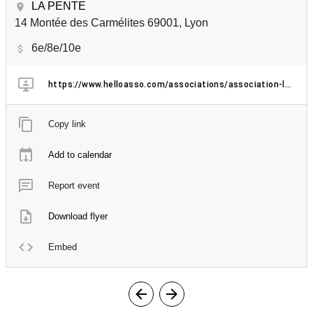
LA PENTE
14 Montée des Carmélites 69001, Lyon
6e/8e/10e
https://www.helloasso.com/associations/association-la-menagerie/evenements/la-menagerie-eya-patterns-dream-grunge-x-anna-joe-shadow-pop-a-lapente
Copy link
Add to calendar
Report event
Download flyer
Embed