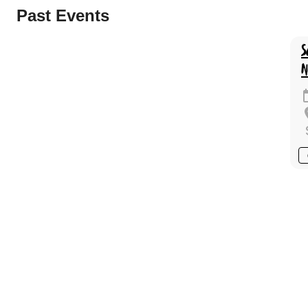
Past Events
S
N