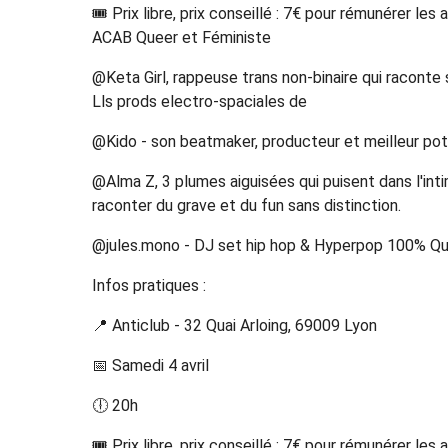
🎟️ Prix libre, prix conseillé : 7€ pour rémunérer l
ACAB Queer et Féministe
@Keta Girl, rappeuse trans non-binaire qui raconte
Lls prods electro-spaciales de
@Kido - son beatmaker, producteur et meilleur pot
@Alma Z, 3 plumes aiguisées qui puisent dans l'intim
raconter du grave et du fun sans distinction.
@jules.mono - DJ set hip hop & Hyperpop 100% 
Infos pratiques :
📍 Anticlub - 32 Quai Arloing, 69009 Lyon
📅 Samedi 4 avril
🕕 20h
🎟️ Prix libre, prix conseillé : 7€ pour rémunérer les