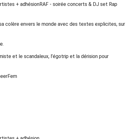
es artistes + adhésionRAF - soirée concerts & DJ set Rap
 sa colère envers le monde avec des textes explicites, sur
e.
iste et le scandaleux, l’égotrip et la dérision pour
QueerFem
 artistes + adhésion