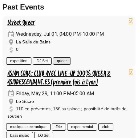
Past Events
Street Queer
Wednesday, Jul 01, 04:00 PM-10:00 PM
La Salle de Bains
0
exposition
DJ Set
queer
ASIAN CORE: CLUB AVEC LINE-UP 100% QUEER &
ASIODESCENDANT.ES (première fois à Lyon)
Friday, May 29, 11:00 PM-05:00 AM
Le Sucre
11€ en préventes, 15€ sur place ; possibilité de tarifs de
soutien
musique electronique
fête
experimental
club
bass music
DJ Set