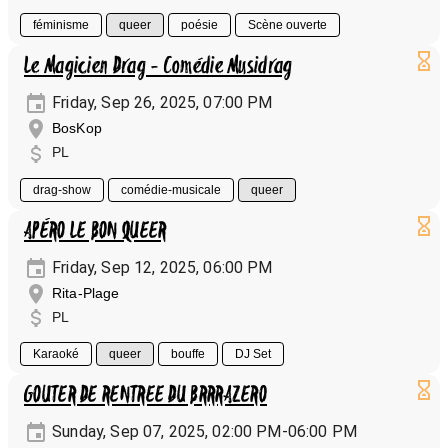
féminisme
queer
poésie
Scène ouverte
Le Magicien Drag - Comédie Musidrag
Friday, Sep 26, 2025, 07:00 PM
BosKop
PL
drag-show
comédie-musicale
queer
APÉRO LE BON QUEER
Friday, Sep 12, 2025, 06:00 PM
Rita-Plage
PL
Karaoké
queer
bouffe
DJ Set
GOUTER DE RENTREE DU BRRRAZERO
Sunday, Sep 07, 2025, 02:00 PM-06:00 PM