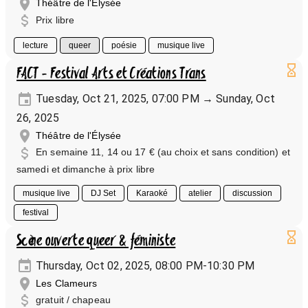
Théâtre de l'Élysée
Prix libre
lecture
queer
poésie
musique live
FACT - Festival Arts et Créations Trans
Tuesday, Oct 21, 2025, 07:00 PM → Sunday, Oct
26, 2025
Théâtre de l'Élysée
En semaine 11, 14 ou 17 € (au choix et sans condition) et
samedi et dimanche à prix libre
musique live
DJ Set
Karaoké
atelier
discussion
festival
Scène ouverte queer & féministe
Thursday, Oct 02, 2025, 08:00 PM-10:30 PM
Les Clameurs
gratuit / chapeau