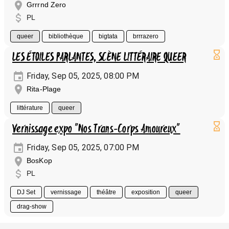
Grrrnd Zero
PL
queer
bibliothèque
bigtata
brrrazero
LES ÉTOILES PARLANTES, SCÈNE LITTÉRAIRE QUEER
Friday, Sep 05, 2025, 08:00 PM
Rita-Plage
littérature
queer
Vernissage expo "Nos Trans-Corps Amoureux"
Friday, Sep 05, 2025, 07:00 PM
BosKop
PL
DJ Set
vernissage
théâtre
exposition
queer
drag-show