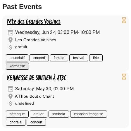
Past Events
Fête des Grandes Voisines
Wednesday, Jun 24, 03:00 PM-10:00 PM
Les Grandes Voisines
gratuit
associatif
concert
famille
festival
fête
kermesse
KERMESSE DE SOUTIEN À ATBC
Saturday, May 30, 02:00 PM
A Thou Bout d'Chant
undefined
pétanque
atelier
tombola
chanson française
chorale
concert