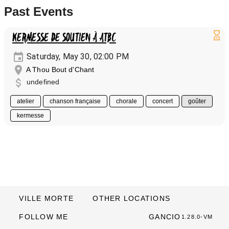
Past Events
KERMESSE DE SOUTIEN À ATBC
Saturday, May 30, 02:00 PM
A Thou Bout d'Chant
undefined
atelier
chanson française
chorale
concert
goûter
kermesse
VILLE MORTE
OTHER LOCATIONS
FOLLOW ME
GANCIO
1.28.0-VM