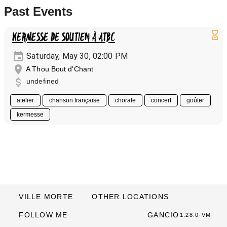
Past Events
KERMESSE DE SOUTIEN À ATBC
Saturday, May 30, 02:00 PM
A Thou Bout d'Chant
undefined
atelier
chanson française
chorale
concert
goûter
kermesse
VILLE MORTE
OTHER LOCATIONS
FOLLOW ME
GANCIO
1.28.0-VM