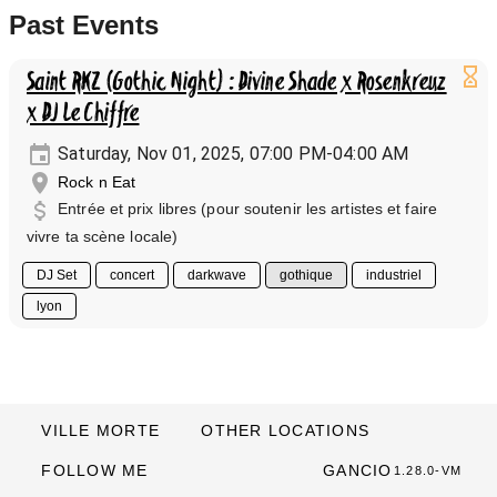
Past Events
Saint RKZ (Gothic Night) : Divine Shade x Rosenkreuz
x DJ Le Chiffre
Saturday, Nov 01, 2025, 07:00 PM-04:00 AM
Rock n Eat
Entrée et prix libres (pour soutenir les artistes et faire
vivre ta scène locale)
DJ Set
concert
darkwave
gothique
industriel
lyon
VILLE MORTE
OTHER LOCATIONS
FOLLOW ME
GANCIO
1.28.0-VM