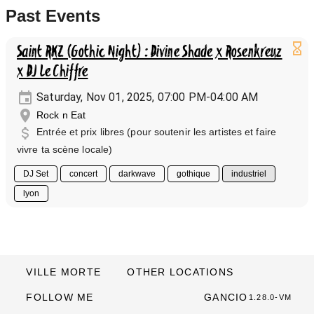
Past Events
Saint RKZ (Gothic Night) : Divine Shade x Rosenkreuz
x DJ Le Chiffre
Saturday, Nov 01, 2025, 07:00 PM-04:00 AM
Rock n Eat
Entrée et prix libres (pour soutenir les artistes et faire
vivre ta scène locale)
DJ Set
concert
darkwave
gothique
industriel
lyon
VILLE MORTE
OTHER LOCATIONS
FOLLOW ME
GANCIO
1.28.0-VM