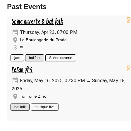
Past Events
Scène ouverte & bal folk
Thursday, Apr 23, 07:00 PM
La Boulangerie du Prado
null
jam
bal folk
Scène ouverte
FeFan #4
Friday, May 16, 2025, 07:30 PM → Sunday, May 18,
2025
Toï Toï le Zinc
bal folk
musique live