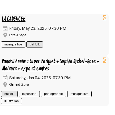
LA CADENCÉE
Friday, May 23, 2025, 07:30 PM
Rita-Plage
musique live
bal folk
Panotii Anniiv : Super Parquet + Sophia Djebel-Rose +
Maleore + expo et contes
Saturday, Jan 04, 2025, 07:30 PM
Grrrnd Zero
bal folk
exposition
photographie
musique live
illustration