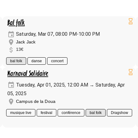
Bal folk
Saturday, Mar 07, 08:00 PM-10:00 PM
Jack Jack
13€
bal folk
danse
concert
Karnaval Solidaire
Tuesday, Apr 01, 2025, 12:00 AM → Saturday, Apr
05, 2025
Campus de la Doua
musique live
festival
conférence
bal folk
Dragshow