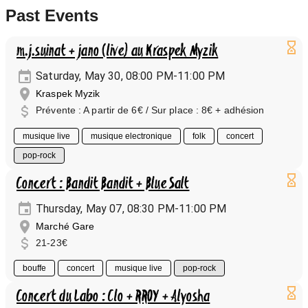
Past Events
m.j.suinat + jano (live) au Kraspek Myzik
Saturday, May 30, 08:00 PM-11:00 PM
Kraspek Myzik
Prévente : A partir de 6€ / Sur place : 8€ + adhésion
musique live
musique electronique
folk
concert
pop-rock
Concert : Bandit Bandit + Blue Salt
Thursday, May 07, 08:30 PM-11:00 PM
Marché Gare
21-23€
bouffe
concert
musique live
pop-rock
Concert du Labo : Clo + RROY + Alyosha